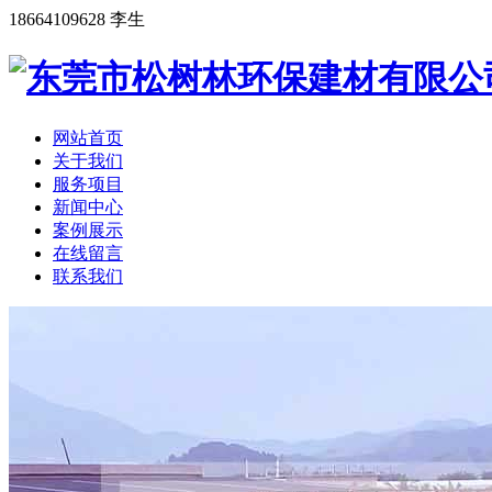
18664109628 李生
网站首页
关于我们
服务项目
新闻中心
案例展示
在线留言
联系我们