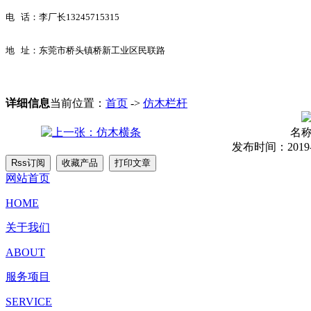
电 话：
李厂长13245715315
地 址：
东莞市桥头镇桥新工业区民联路
详细信息
当前位置：
首页
->
仿木栏杆
名
发布时间：2019-08
网站首页
HOME
关于我们
ABOUT
服务项目
SERVICE