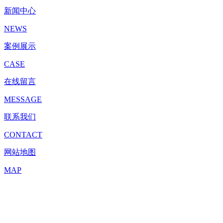
新闻中心
NEWS
案例展示
CASE
在线留言
MESSAGE
联系我们
CONTACT
网站地图
MAP
东莞市松树林环保建材有限公司