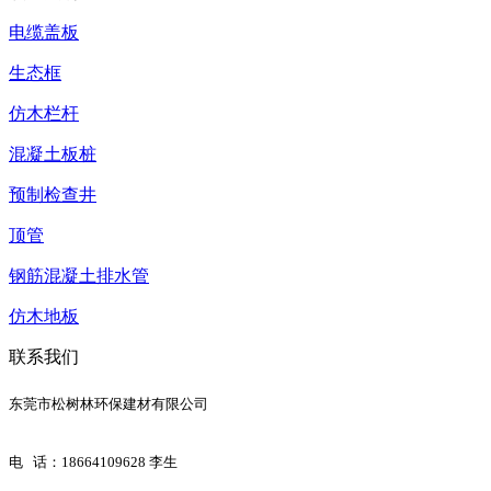
电缆盖板
生态框
仿木栏杆
混凝土板桩
预制检查井
顶管
钢筋混凝土排水管
仿木地板
联系我们
东莞市松树林环保建材有限公司
电 话：
18664109628 李生