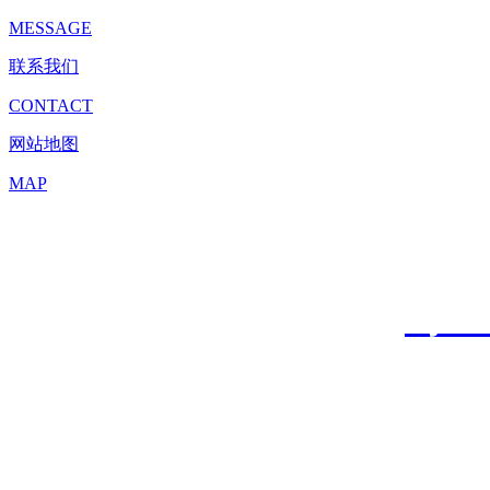
MESSAGE
联系我们
CONTACT
网站地图
MAP
东莞市松树林环保建材有限公司
网站备案/许可证号：
粤IC
技术支持：
东莞网站建设