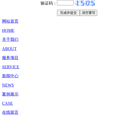
验证码：
网站首页
HOME
关于我们
ABOUT
服务项目
SERVICE
新闻中心
NEWS
案例展示
CASE
在线留言